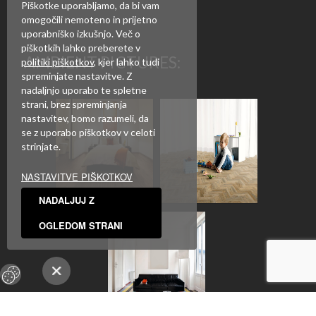
Piškotke uporabljamo, da bi vam
omogočili nemoteno in prijetno
uporabniško izkušnjo. Več o
piškotkih lahko preberete v
AMBIENT PICTURES:
politiki piškotkov
, kjer lahko tudi
spreminjate nastavitve. Z
nadaljnjo uporabo te spletne
strani, brez spreminjanja
nastavitev, bomo razumeli, da
se z uporabo piškotkov v celoti
strinjate.
NASTAVITVE PIŠKOTKOV
NADALJUJ Z
OGLEDOM STRANI