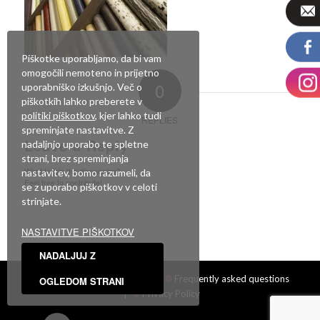
Piškotke uporabljamo, da bi vam
omogočili nemoteno in prijetno
0
uporabniško izkušnjo. Več o
piškotkih lahko preberete v
politiki piškotkov
, kjer lahko tudi
REPLIES
spreminjate nastavitve. Z
Leave a Reply
nadaljnjo uporabo te spletne
strani, brez spreminjanja
Want to join the discussion?
nastavitev, bomo razumeli, da
Feel free to contribute!
se z uporabo piškotkov v celoti
strinjate.
You must be
logged in
to post a comment.
NASTAVITVE PIŠKOTKOV
NADALJUJ Z
Facebook
|
Showroom
|
Frequently asked questions
OGLEDOM STRANI
|
Privacy Policy