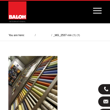
_MG_2537-min (1) (1)
You are here:
/
/
_MG_2537-min (1) (1)
Home
Showroom