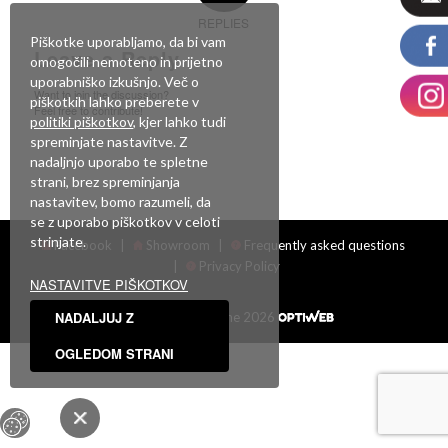
REPLIES
Piškotke uporabljamo, da bi vam
Leave a Reply
omogočili nemoteno in prijetno
uporabniško izkušnjo. Več o
Want to join the discussion?
piškotkih lahko preberete v
Feel free to contribute!
politiki piškotkov
, kjer lahko tudi
spreminjate nastavitve. Z
You must be
logged in
to post a comment.
nadaljnjo uporabo te spletne
strani, brez spreminjanja
nastavitev, bomo razumeli, da
se z uporabo piškotkov v celoti
strinjate.
Facebook
|
Showroom
|
Frequently asked questions
|
Privacy Policy
NASTAVITVE PIŠKOTKOV
NADALJUJ Z
Vse pravice pridržane 2026
OGLEDOM STRANI