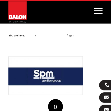
spm
You are here:
/
/
spm
Home
Additional programme
0