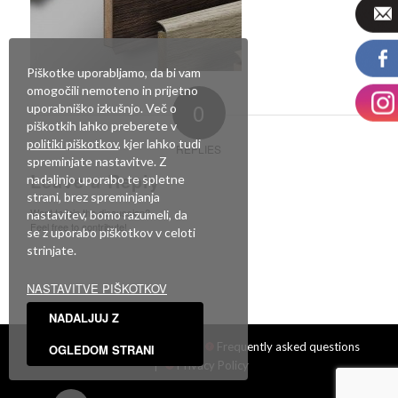
Piškotke uporabljamo, da bi vam
omogočili nemoteno in prijetno
0
uporabniško izkušnjo. Več o
piškotkih lahko preberete v
politiki piškotkov
, kjer lahko tudi
REPLIES
spreminjate nastavitve. Z
Leave a Reply
nadaljnjo uporabo te spletne
strani, brez spreminjanja
Want to join the discussion?
nastavitev, bomo razumeli, da
Feel free to contribute!
se z uporabo piškotkov v celoti
strinjate.
You must be
logged in
to post a comment.
NASTAVITVE PIŠKOTKOV
NADALJUJ Z
Facebook
|
Showroom
|
Frequently asked questions
OGLEDOM STRANI
|
Privacy Policy