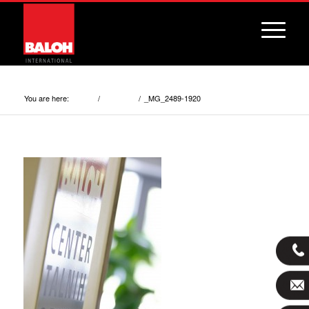
_MG_2489-1920
You are here:
/
/
_MG_2489-1920
Home
About us