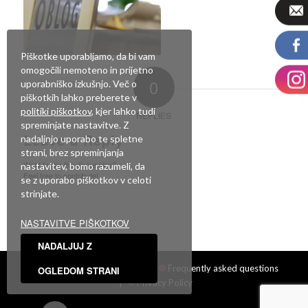
Piškotke uporabljamo, da bi vam
omogočili nemoteno in prijetno
0
uporabniško izkušnjo. Več o
piškotkih lahko preberete v
politiki piškotkov
, kjer lahko tudi
REPLIES
spreminjate nastavitve. Z
Leave a Reply
nadaljnjo uporabo te spletne
strani, brez spreminjanja
Want to join the discussion?
nastavitev, bomo razumeli, da
Feel free to contribute!
se z uporabo piškotkov v celoti
strinjate.
You must be
logged in
to post a comment.
NASTAVITVE PIŠKOTKOV
NADALJUJ Z
Facebook
|
Showroom
|
Frequently asked questions
OGLEDOM STRANI
|
Privacy Policy