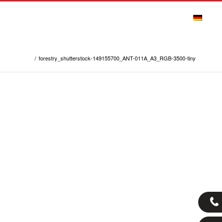
ENZEN
STELLENANGEBOTE
KONTAKT
/
forestry_shutterstock-149155700_ANT-011A_A3_RGB-3500-tiny
 Referenzen