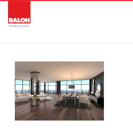
ÜBER UNS
DIENSTL
forestry_shutterstock-149155700_ANT-011A_A3_RGB-3