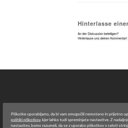
Hinterlasse ein
An der Diskussion beteiligen?
Hinterlasse uns deinen Kommentar!
Du musst
angemeldet
sein, u
Piškotke uporabljamo, da bi vam omogočili nemoteno in prijetno up
politiki piškotkov
, kjer lahko tudi spreminjate nastavitve. Z nadaljn
nastavitev, bomo razumeli, da se z uporabo piškotkov v celoti strinj