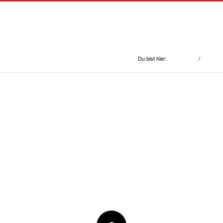
EISTUNGEN
VERKAUFSPROGRAMM
UNSERE REFER
500-tiny
Du bist hier:
/
Startseite
Unsere