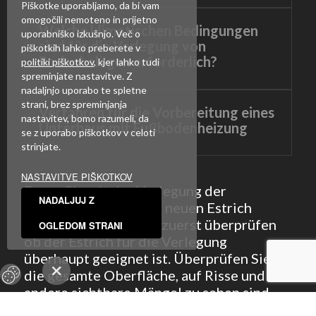
Piškotke uporabljamo, da bi vam
omogočili nemoteno in prijetno
Welche klimatischen Bedingungen
uporabniško izkušnjo. Več o
sind für die Verlegung von
piškotkih lahko preberete v
Bodenbelägen erforderlich?
politiki piškotkov
, kjer lahko tudi
spreminjate nastavitve. Z
nadaljnjo uporabo te spletne
strani, brez spreminjanja
Verfahren für die Vorbereitung eines
nastavitev, bomo razumeli, da
Unterbaus mit Fußbodenheizung
se z uporabo piškotkov v celoti
strinjate.
NASTAVITVE PIŠKOTKOV
Bevor Sie mit der Verlegung der
NADALJUJ Z
Bodenbeläge auf dem neuen Estrich
beginnen, müssen Sie zuerst überprüfen
OGLEDOM STRANI
ob der Estrich für die Verlegung
überhaupt geeignet ist. Überprüfen Sie
die gesamte Oberfläche, auf Risse und
andere sichtbare Mängel zu sehen sind.
Bei der Verlegung der Bodenbeläge ist es