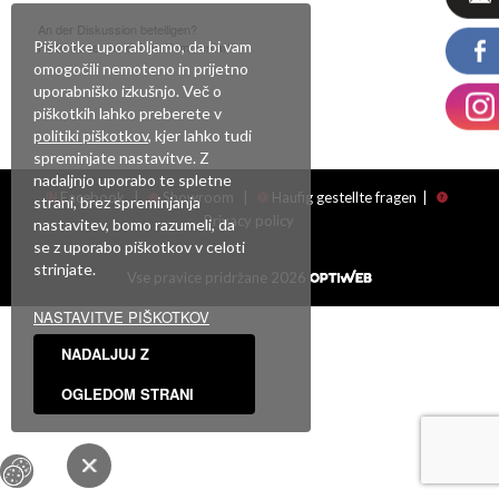
An der Diskussion beteiligen?
Piškotke uporabljamo, da bi vam
Hinterlasse uns deinen Kommentar!
omogočili nemoteno in prijetno
Du musst
angemeldet
sein, um einen Kommentar abzugeben.
uporabniško izkušnjo. Več o
piškotkih lahko preberete v
politiki piškotkov
, kjer lahko tudi
spreminjate nastavitve. Z
nadaljnjo uporabo te spletne
Facebook
|
Showroom
|
Haufig gestellte fragen
|
strani, brez spreminjanja
Privacy policy
nastavitev, bomo razumeli, da
se z uporabo piškotkov v celoti
strinjate.
Vse pravice pridržane 2026
NASTAVITVE PIŠKOTKOV
NADALJUJ Z
OGLEDOM STRANI