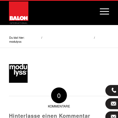
modulyss
Du bist hier:
/
/
Startseite
Textile Bodenbeläge (Teppichöden)
modulyss
0
KOMMENTARE
Hinterlasse einen Kommentar