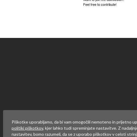
Feel free to contribute!
Za objavo komentarja se mor
Piškotke uporabljamo, da bi vam omogočili nemoteno in prijetno up
politiki piškotkov
, kjer lahko tudi spreminjate nastavitve. Z nadaljn
nastavitev, bomo razumeli, da se z uporabo piškotkov v celoti strinj