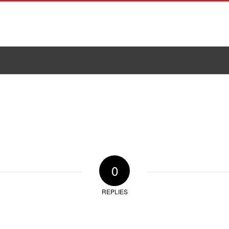
DAJNI PROGRAM
REFERENCE
ZAPOSLITEV
K
0
REPLIES