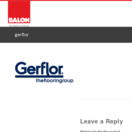
O NAS
STORITVE
PRO
gerflor
Leave a Reply
Want to join the discussion?