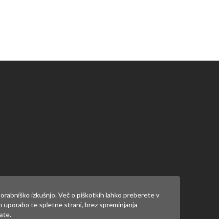
ate
prijaviti
.
orabniško izkušnjo. Več o piškotkih lahko preberete v
jo uporabo te spletne strani, brez spreminjanja
ate.