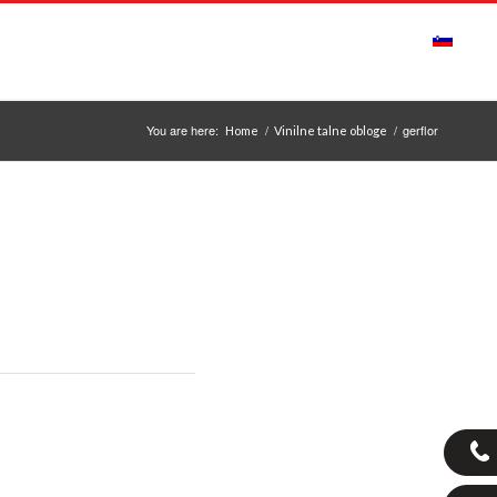
ONTAKT
OBVESTILA
ODPIRALNI ČAS
You are here:
/
/
gerflor
Home
Vinilne talne obloge