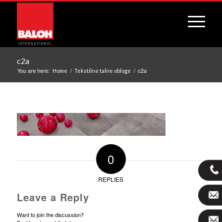
c2a
You are here:
/
/
c2a
Home
Tekstilne talne obloge
0
REPLIES
Leave a Reply
Want to join the discussion?