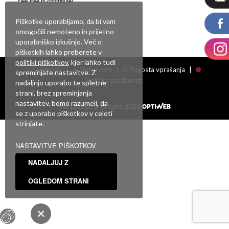
Feel free to contribute!
Za objavo komentarja se morate
prijaviti
.
Piškotke uporabljamo, da bi vam
omogočili nemoteno in prijetno
uporabniško izkušnjo. Več o
piškotkih lahko preberete v
politiki piškotkov
, kjer lahko tudi
Facebook
|
Showroom
|
Pogosta vprašanja
|
spreminjate nastavitve. Z
Politika zasebnosti
nadaljnjo uporabo te spletne
strani, brez spreminjanja
nastavitev, bomo razumeli, da
Vse pravice pridržane 2026
se z uporabo piškotkov v celoti
strinjate.
NASTAVITVE PIŠKOTKOV
NADALJUJ Z
OGLEDOM STRANI