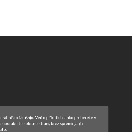
ate
prijaviti
.
orabniško izkušnjo. Več o piškotkih lahko preberete v
jo uporabo te spletne strani, brez spreminjanja
ate.