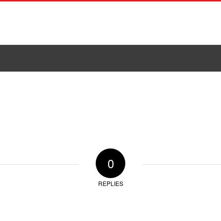
DAJNI PROGRAM
REFERENCE
ZAPOSLITEV
K
0
REPLIES