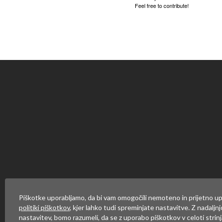
Feel free to contribute!
Za objavo komentarja se mor
Piškotke uporabljamo, da bi vam omogočili nemoteno in prijetno up
politiki piškotkov
, kjer lahko tudi spreminjate nastavitve. Z nadaljn
nastavitev, bomo razumeli, da se z uporabo piškotkov v celoti strinj