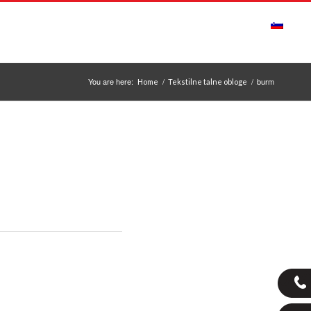
ONTAKT
OBVESTILA
ODPIRALNI ČAS
You are here:
/
/
burm
Home
Tekstilne talne obloge