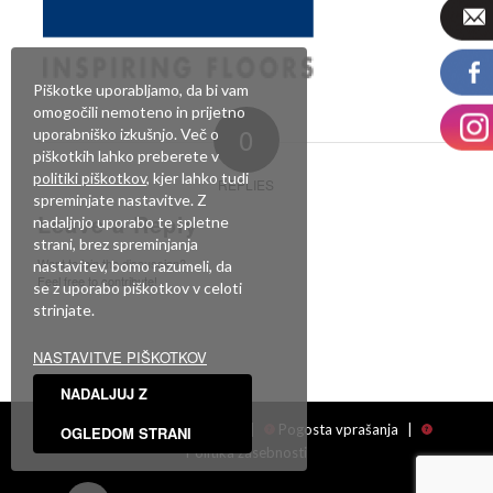
Piškotke uporabljamo, da bi vam
omogočili nemoteno in prijetno
0
uporabniško izkušnjo. Več o
piškotkih lahko preberete v
politiki piškotkov
, kjer lahko tudi
REPLIES
spreminjate nastavitve. Z
Leave a Reply
nadaljnjo uporabo te spletne
strani, brez spreminjanja
Want to join the discussion?
nastavitev, bomo razumeli, da
Feel free to contribute!
se z uporabo piškotkov v celoti
strinjate.
Za objavo komentarja se morate
prijaviti
.
NASTAVITVE PIŠKOTKOV
NADALJUJ Z
Facebook
|
Showroom
|
Pogosta vprašanja
|
OGLEDOM STRANI
Politika zasebnosti