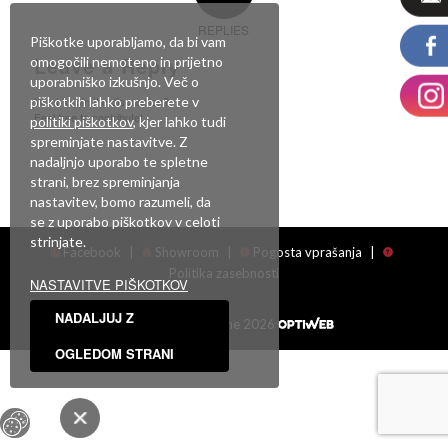
REPLIES
Piškotke uporabljamo, da bi vam
Leave a Reply
omogočili nemoteno in prijetno
uporabniško izkušnjo. Več o
piškotkih lahko preberete v
Want to join the discussion?
Feel free to contribute!
politiki piškotkov
, kjer lahko tudi
spreminjate nastavitve. Z
Za objavo komentarja se morate
prijaviti
.
nadaljnjo uporabo te spletne
strani, brez spreminjanja
nastavitev, bomo razumeli, da
se z uporabo piškotkov v celoti
strinjate.
Facebook
|
Showroom
|
Pogosta vprašanja
|
Politika zasebnosti
NASTAVITVE PIŠKOTKOV
NADALJUJ Z
Vse pravice pridržane 2026
OGLEDOM STRANI