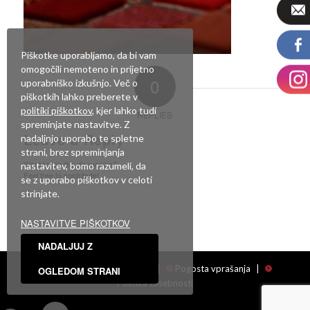
Piškotke uporabljamo, da bi vam
omogočili nemoteno in prijetno
0
uporabniško izkušnjo. Več o
piškotkih lahko preberete v
politiki piškotkov
, kjer lahko tudi
REPLIES
spreminjate nastavitve. Z
Leave a Reply
nadaljnjo uporabo te spletne
strani, brez spreminjanja
Want to join the discussion?
nastavitev, bomo razumeli, da
Feel free to contribute!
se z uporabo piškotkov v celoti
strinjate.
Za objavo komentarja se morate
prijaviti
.
NASTAVITVE PIŠKOTKOV
NADALJUJ Z
Facebook
|
Showroom
|
Pogosta vprašanja
|
OGLEDOM STRANI
Politika zasebnosti