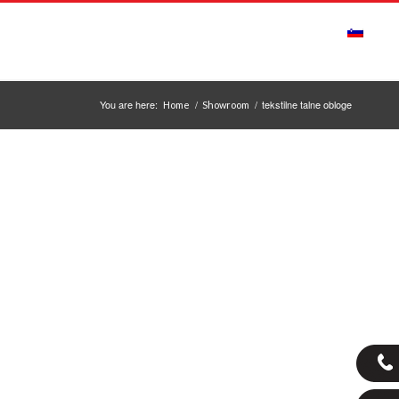
ONTAKT
OBVESTILA
ODPIRALNI ČAS
You are here:
/
/
tekstilne talne obloge
Home
Showroom