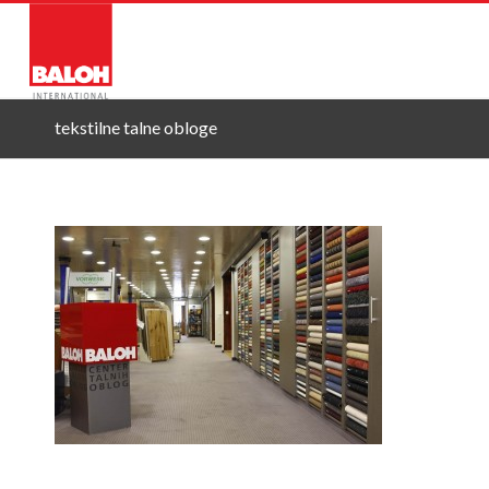
O NAS
STORITVE
PRO
tekstilne talne obloge