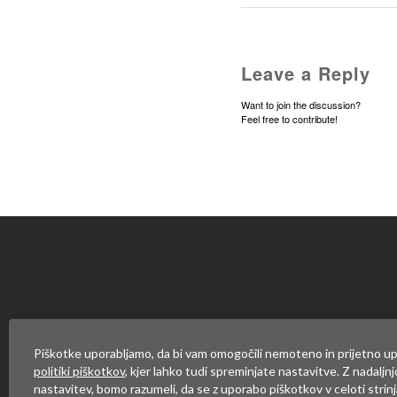
Leave a Reply
Want to join the discussion?
Feel free to contribute!
Za objavo komentarja se mor
Piškotke uporabljamo, da bi vam omogočili nemoteno in prijetno up
politiki piškotkov
, kjer lahko tudi spreminjate nastavitve. Z nadaljn
nastavitev, bomo razumeli, da se z uporabo piškotkov v celoti strinj