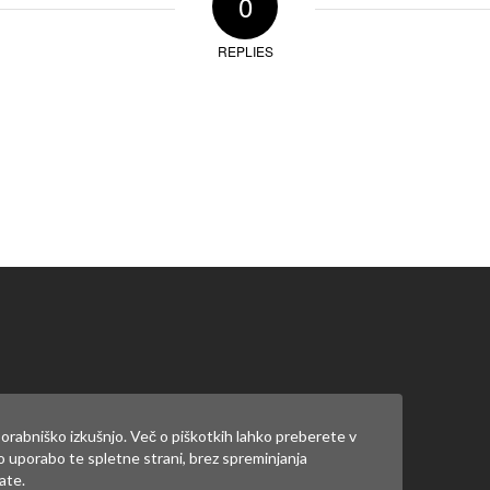
0
REPLIES
ate
prijaviti
.
orabniško izkušnjo. Več o piškotkih lahko preberete v
jo uporabo te spletne strani, brez spreminjanja
ate.