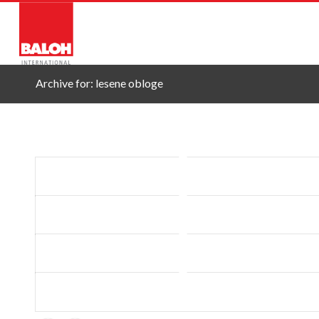
O NAS
STORITVE
PRO
Archive for: lesene obloge
Hafro Gebürstet 150/Krtačen 150
Hafro Gebürstet 180-240/Krtačen 180-240
Hafro Gehobelt 190/Skobljan 190
Hafro Sorgenfrei 190/Brezskrbni 190