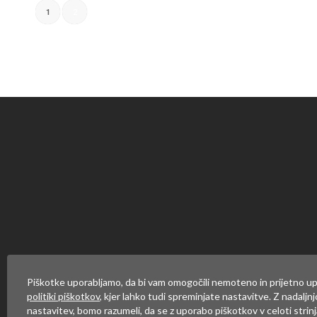
1
2
Piškotke uporabljamo, da bi vam omogočili nemoteno in prijetno up
politiki piškotkov
, kjer lahko tudi spreminjate nastavitve. Z nadaljn
nastavitev, bomo razumeli, da se z uporabo piškotkov v celoti strinj