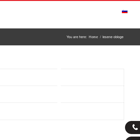
ONTAKT
OBVESTILA
ODPIRALNI ČAS
You are here:
/
lesene obloge
Home
Hafro Gebürstet190/Krtačen 190
Hafro Schlossdiele 340/Grajske deske 340
Hafro Sorgenfrei 150/Brezskrbni 150