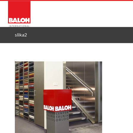
O NAS
STORITVE
PRO
slika2