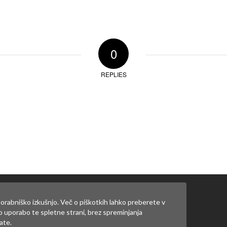
0
REPLIES
ate
prijaviti
.
orabniško izkušnjo. Več o piškotkih lahko preberete v
jo uporabo te spletne strani, brez spreminjanja
ate.