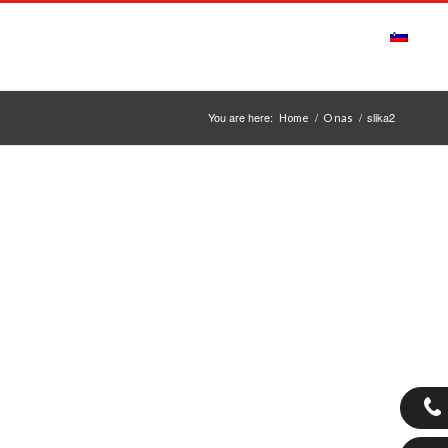
ONTAKT
OBVESTILA
ODPIRALNI ČAS
You are here:
/
/
slika2
Home
O nas