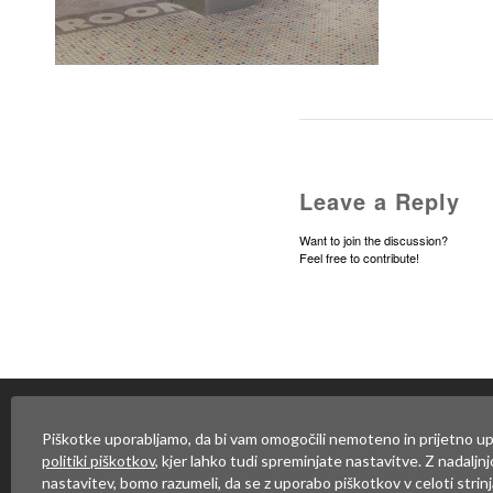
Leave a Reply
Want to join the discussion?
Feel free to contribute!
Za objavo komentarja se mor
Piškotke uporabljamo, da bi vam omogočili nemoteno in prijetno up
politiki piškotkov
, kjer lahko tudi spreminjate nastavitve. Z nadaljn
nastavitev, bomo razumeli, da se z uporabo piškotkov v celoti strinj