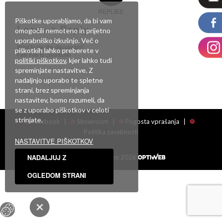
REPLIES
Piškotke uporabljamo, da bi vam
Leave a Reply
omogočili nemoteno in prijetno
uporabniško izkušnjo. Več o
Want to join the discussion?
piškotkih lahko preberete v
Feel free to contribute!
politiki piškotkov
, kjer lahko tudi
spreminjate nastavitve. Z
Za objavo komentarja se morate
prijaviti
.
nadaljnjo uporabo te spletne
strani, brez spreminjanja
nastavitev, bomo razumeli, da
se z uporabo piškotkov v celoti
strinjate.
Facebook
|
Showroom
|
Pogosta vprašanja
|
Politika zasebnosti
NASTAVITVE PIŠKOTKOV
NADALJUJ Z
Vse pravice pridržane 2026
OGLEDOM STRANI