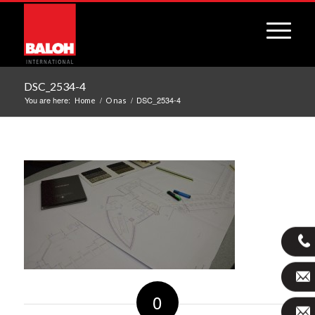
DSC_2534-4
You are here:
/
/
DSC_2534-4
Home
O nas
0