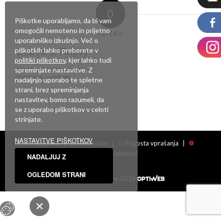
0
Piškotke uporabljamo, da bi vam
omogočili nemoteno in prijetno
REPLIES
uporabniško izkušnjo. Več o
Leave a Reply
piškotkih lahko preberete v
politiki piškotkov
, kjer lahko tudi
Want to join the discussion?
spreminjate nastavitve. Z
Feel free to contribute!
nadaljnjo uporabo te spletne
strani, brez spreminjanja
Za objavo komentarja se morate
prijaviti
.
nastavitev, bomo razumeli, da
se z uporabo piškotkov v celoti
strinjate.
NASTAVITVE PIŠKOTKOV
Facebook
|
Showroom
|
Pogosta vprašanja
|
Politika zasebnosti
NADALJUJ Z
OGLEDOM STRANI
Vse pravice pridržane 2026