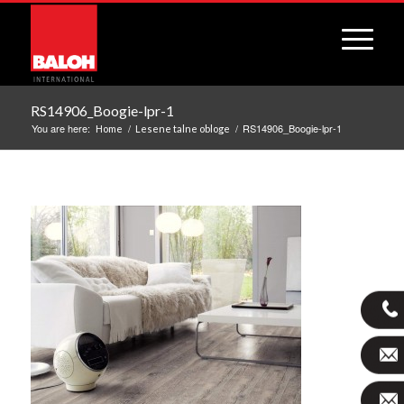
RS14906_Boogie-lpr-1
You are here:
/
/
RS14906_Boogie-lpr-1
Home
Lesene talne obloge