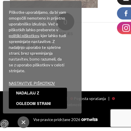
Piškotke uporabljamo, da bi vam
omogočili nemoteno in prijetno
0
uporabniško izkušnjo. Več o
piškotkih lahko preberete v
REPLIES
politiki piškotkov
, kjer lahko tudi
spreminjate nastavitve. Z
Leave a Reply
nadaljnjo uporabo te spletne
strani, brez spreminjanja
Want to join the discussion?
nastavitev, bomo razumeli, da
Feel free to contribute!
se z uporabo piškotkov v celoti
Za objavo komentarja se morate
prijaviti
.
strinjate.
NASTAVITVE PIŠKOTKOV
NADALJUJ Z
Facebook
|
Showroom
|
Pogosta vprašanja
|
OGLEDOM STRANI
Politika zasebnosti
Vse pravice pridržane 2026