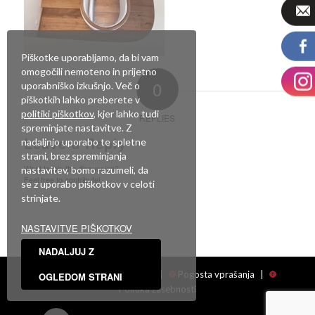
Piškotke uporabljamo, da bi vam
omogočili nemoteno in prijetno
0
uporabniško izkušnjo. Več o
piškotkih lahko preberete v
politiki piškotkov
, kjer lahko tudi
REPLIES
spreminjate nastavitve. Z
Leave a Reply
nadaljnjo uporabo te spletne
strani, brez spreminjanja
Want to join the discussion?
nastavitev, bomo razumeli, da
Feel free to contribute!
se z uporabo piškotkov v celoti
strinjate.
Za objavo komentarja se morate
prijaviti
.
NASTAVITVE PIŠKOTKOV
NADALJUJ Z
Facebook
|
Showroom
|
Pogosta vprašanja
|
OGLEDOM STRANI
Politika zasebnosti