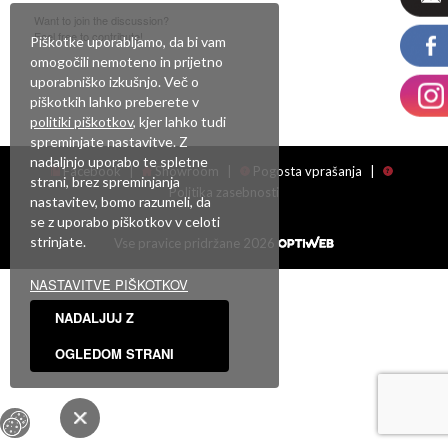
Want to join the discussion?
Feel free to contribute!
Piškotke uporabljamo, da bi vam
omogočili nemoteno in prijetno
Za objavo komentarja se morate
prijaviti
.
uporabniško izkušnjo. Več o
piškotkih lahko preberete v
politiki piškotkov
, kjer lahko tudi
spreminjate nastavitve. Z
nadaljnjo uporabo te spletne
Facebook
|
Showroom
|
Pogosta vprašanja
|
strani, brez spreminjanja
Politika zasebnosti
nastavitev, bomo razumeli, da
se z uporabo piškotkov v celoti
strinjate.
Vse pravice pridržane 2026
NASTAVITVE PIŠKOTKOV
NADALJUJ Z
OGLEDOM STRANI