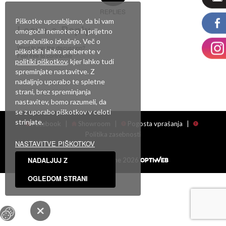
REPLIES
Piškotke uporabljamo, da bi vam
Leave a Reply
omogočili nemoteno in prijetno
uporabniško izkušnjo. Več o
Want to join the discussion?
piškotkih lahko preberete v
Feel free to contribute!
politiki piškotkov
, kjer lahko tudi
spreminjate nastavitve. Z
Za objavo komentarja se morate
prijaviti
.
nadaljnjo uporabo te spletne
strani, brez spreminjanja
nastavitev, bomo razumeli, da
se z uporabo piškotkov v celoti
strinjate.
Facebook
|
Showroom
|
Pogosta vprašanja
|
Politika zasebnosti
NASTAVITVE PIŠKOTKOV
NADALJUJ Z
Vse pravice pridržane 2026
OGLEDOM STRANI