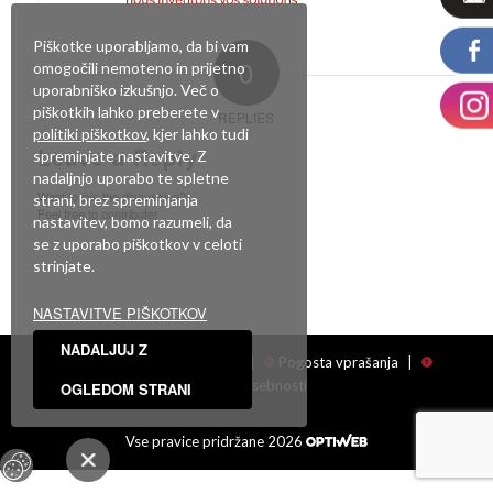
Piškotke uporabljamo, da bi vam
0
omogočili nemoteno in prijetno
uporabniško izkušnjo. Več o
piškotkih lahko preberete v
REPLIES
politiki piškotkov
, kjer lahko tudi
Leave a Reply
spreminjate nastavitve. Z
nadaljnjo uporabo te spletne
Want to join the discussion?
strani, brez spreminjanja
Feel free to contribute!
nastavitev, bomo razumeli, da
se z uporabo piškotkov v celoti
Za objavo komentarja se morate
prijaviti
.
strinjate.
NASTAVITVE PIŠKOTKOV
NADALJUJ Z
Facebook
|
Showroom
|
Pogosta vprašanja
|
Politika zasebnosti
OGLEDOM STRANI
Vse pravice pridržane 2026