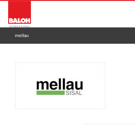
O NAS
STORITVE
PRO
mellau