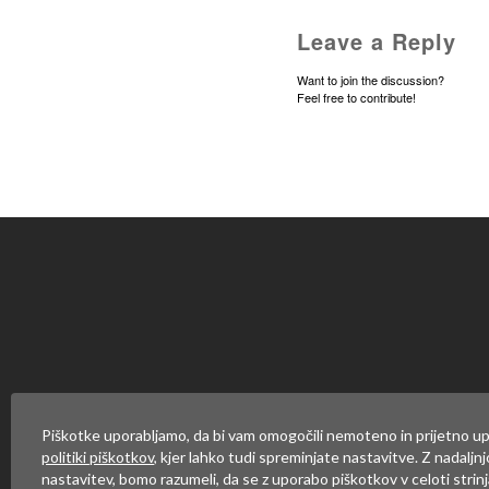
Leave a Reply
Want to join the discussion?
Feel free to contribute!
Za objavo komentarja se mor
Piškotke uporabljamo, da bi vam omogočili nemoteno in prijetno up
politiki piškotkov
, kjer lahko tudi spreminjate nastavitve. Z nadaljn
nastavitev, bomo razumeli, da se z uporabo piškotkov v celoti strinj