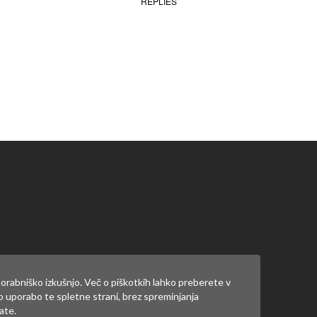
REPLIES
ate
prijaviti
.
orabniško izkušnjo. Več o piškotkih lahko preberete v
jo uporabo te spletne strani, brez spreminjanja
ate.