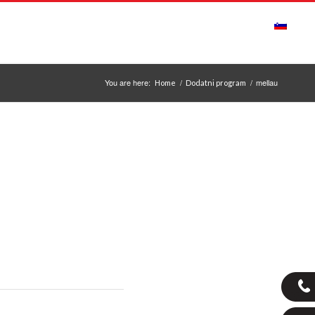
ONTAKT
OBVESTILA
ODPIRALNI ČAS
You are here:
/
/
mellau
Home
Dodatni program