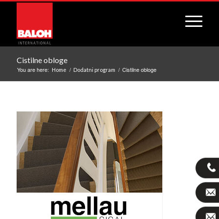
Cistilne obloge
You are here:
/
/
Cistilne obloge
Home
Dodatni program