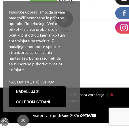
Piškotke uporabljamo, da bi vam
0
omogočili nemoteno in prijetno
uporabniško izkušnjo. Več o
piškotkih lahko preberete v
REPLIES
politiki piškotkov
, kjer lahko tudi
Leave a Reply
spreminjate nastavitve. Z
nadaljnjo uporabo te spletne
Want to join the discussion?
strani, brez spreminjanja
Feel free to contribute!
nastavitev, bomo razumeli, da
se z uporabo piškotkov v celoti
Za objavo komentarja se morate
prijaviti
.
strinjate.
NASTAVITVE PIŠKOTKOV
NADALJUJ Z
Facebook
|
Showroom
|
Pogosta vprašanja
|
Politika zasebnosti
OGLEDOM STRANI
Vse pravice pridržane 2026